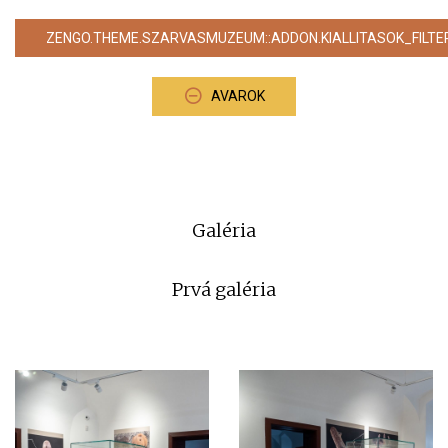
ZENGO.THEME.SZARVASMUZEUM::ADDON.KIALLITASOK_FILTE
AVAROK
Galéria
Prvá galéria
⠀⠀⠀⠀⠀⠀⠀⠀⠀⠀⠀⠀⠀⠀⠀⠀