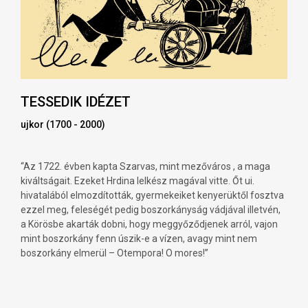
TESSEDIK IDÉZET
ujkor (1700 - 2000)
“Az 1722. évben kapta Szarvas, mint mezőváros , a maga
kiváltságait. Ezeket Hrdina lelkész magával vitte. Őt ui.
hivatalából elmozdították, gyermekeiket kenyerüktől fosztva
ezzel meg, feleségét pedig boszorkányság vádjával illetvén,
a Körösbe akarták dobni, hogy meggyőződjenek arról, vajon
mint boszorkány fenn úszik-e a vízen, avagy mint nem
boszorkány elmerül – Otempora! O mores!”