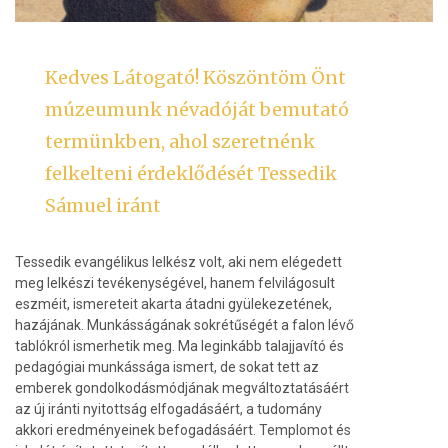
Kedves Látogató! Köszöntöm Önt
múzeumunk névadóját bemutató
termünkben, ahol szeretnénk
felkelteni érdeklődését Tessedik
Sámuel iránt
Tessedik evangélikus lelkész volt, aki nem elégedett
meg lelkészi tevékenységével, hanem felvilágosult
eszméit, ismereteit akarta átadni gyülekezetének,
hazájának. Munkásságának sokrétűségét a falon lévő
tablókról ismerhetik meg. Ma leginkább talajjavító és
pedagógiai munkássága ismert, de sokat tett az
emberek gondolkodásmódjának megváltoztatásáért
az új iránti nyitottság elfogadásáért, a tudomány
akkori eredményeinek befogadásáért. Templomot és