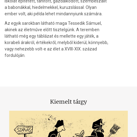
iskolát építetett, tanított, gazdálkodott, szembeszállt
a babonákkal, hiedelmekkel, kuruzslással. Olyan
ember volt, aki példa lehet mindannyiunk számára.
Az egyik sarokban látható maga Tessedik Sámuel,
akinek az életműve előtt tisztelgünk. A teremben
látható még egy táblázat és mellette egy játék, a
korabeli árakról, értékekről, melyből kiderül, könnyebb,
vagy nehezebb volt-e az élet a XVIII-XIX. század
fordulóján.
Kiemelt tárgy