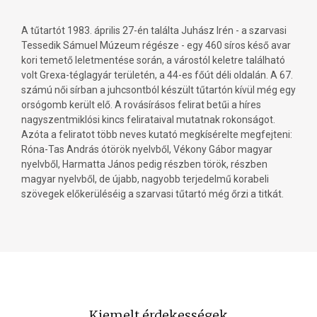
A tűtartót 1983. április 27-én találta Juhász Irén - a szarvasi
Tessedik Sámuel Múzeum régésze - egy 460 síros késő avar
kori temető leletmentése során, a várostól keletre található
volt Grexa-téglagyár területén, a 44-es főút déli oldalán. A 67.
számú női sírban a juhcsontból készült tűtartón kívül még egy
orsógomb került elő. A rovásírásos felirat betűi a híres
nagyszentmiklósi kincs felirataival mutatnak rokonságot.
Azóta a feliratot több neves kutató megkísérelte megfejteni:
Róna-Tas András ótörök nyelvből, Vékony Gábor magyar
nyelvből, Harmatta János pedig részben török, részben
magyar nyelvből, de újabb, nagyobb terjedelmű korabeli
szövegek előkerüléséig a szarvasi tűtartó még őrzi a titkát.
Kiemelt érdekességek