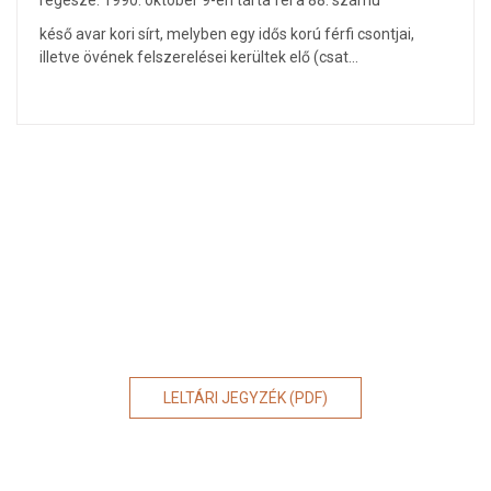
régésze. 1990. október 9-én tárta fel a 88. számú
késő avar kori sírt, melyben egy idős korú férfi csontjai,
illetve övének felszerelései kerültek elő (csat…
LELTÁRI JEGYZÉK (PDF)