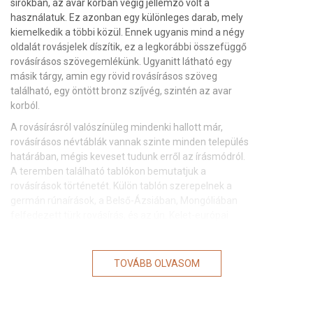
sírokban, az avar korban végig jellemző volt a
használatuk. Ez azonban egy különleges darab, mely
kiemelkedik a többi közül. Ennek ugyanis mind a négy
oldalát rovásjelek díszítik, ez a legkorábbi összefüggő
rovásírásos szövegemlékünk. Ugyanitt látható egy
másik tárgy, amin egy rövid rovásírásos szöveg
található, egy öntött bronz szíjvég, szintén az avar
korból.
A rovásírásról valószínüleg mindenki hallott már,
rovásírásos névtáblák vannak szinte minden település
határában, mégis keveset tudunk erről az írásmódról.
A teremben található tablókon bemutatjuk a
rovásírások történetét. Külön tablón szerepelnek a
germán rúnaírások, a Belső-Ázsiában, Mongóliában
felfedezett türk rovásírás, és az ún. Kelet-európai
rovásírások. Ez utóbbiak közé tartoznak a Kárpát-
medencei rovásírások, melyeknek három nagyobb
korszakát lehet elkülöníteni.
TOVÁBB OLVASOM
A legkorábbiak a késő-avar korban (Kr. u. 8-9. század)
megjelenő avar rovásírások, melyek a híres
nagyszentmiklósi aranyedényeken is megtalálhatóak.