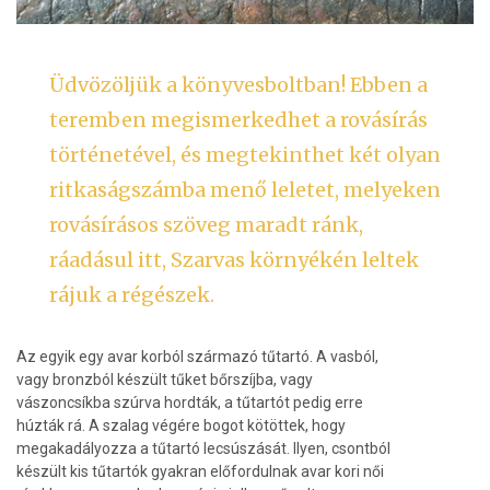
Üdvözöljük a könyvesboltban! Ebben a
teremben megismerkedhet a rovásírás
történetével, és megtekinthet két olyan
ritkaságszámba menő leletet, melyeken
rovásírásos szöveg maradt ránk,
ráadásul itt, Szarvas környékén leltek
rájuk a régészek.
Az egyik egy avar korból származó tűtartó. A vasból,
vagy bronzból készült tűket bőrszíjba, vagy
vászoncsíkba szúrva hordták, a tűtartót pedig erre
húzták rá. A szalag végére bogot kötöttek, hogy
megakadályozza a tűtartó lecsúszását. Ilyen, csontból
készült kis tűtartók gyakran előfordulnak avar kori női