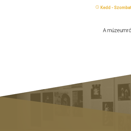
Kedd -
Szombat
A múzeumró