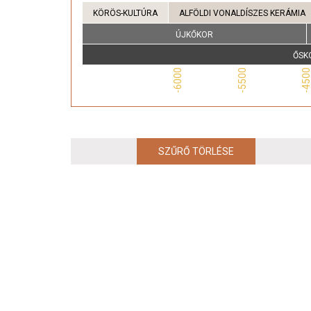
KÖRÖS-KULTÚRA
ALFÖLDI VONALDÍSZES KERÁMIA
ÚJKŐKOR
ŐSK
-6000
-5500
-450
SZŰRŐ TÖRLÉSE