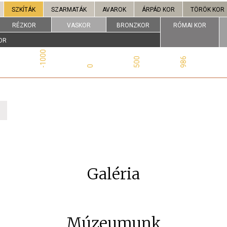
SZKÍTÁK
SZARMATÁK
AVAROK
ÁRPÁD KOR
TÖRÖK KOR
RÉZKOR
VASKOR
BRONZKOR
RÓMAI KOR
OR
0
-1000
500
986
0
Galéria
Múzeumunk