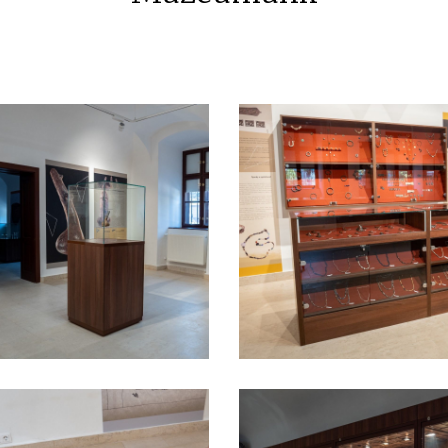
⠀⠀⠀⠀⠀⠀⠀⠀⠀⠀⠀⠀⠀⠀⠀⠀⠀⠀⠀⠀⠀⠀⠀⠀⠀⠀⠀⠀⠀⠀⠀⠀