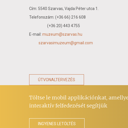
Cím: 5540 Szarvas, Vajda Péter utca 1.
Telefonszám: (+36 66) 216 608
(+36 20) 443 4755
E-mail:
muzeum@szarvas.hu
szarvasimuzeum@gmail.com
ÚTVONALTERVEZÉS
Töltse le mobil applikációnkat, amellye
interaktív felfedezését segítjük
INGYENES LETÖLTÉS